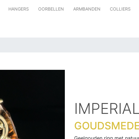
HANGERS
OORBELLEN
ARMBANDEN
COLLIERS
IMPERIA
GOUDSMEDE
Geelgouden ring met natuur